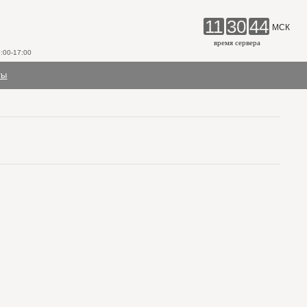
11
30
44
МСК
время сервера
00-17:00
ты