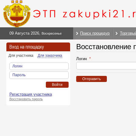
09 Августа 2026
,
Поиск процедур
Торговы
Воскресенье
Восстановление 
Вход на площадку
Для участника
Для заказчика
Логин
Логин
Пароль
Отправить
Войти
Регистрация участника
Восстановить пароль