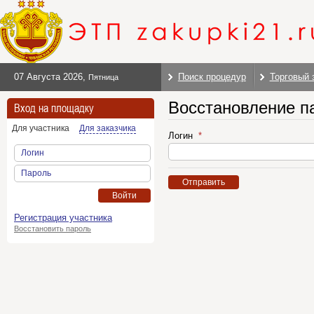
07 Августа 2026
,
Поиск процедур
Торговый 
Пятница
Восстановление п
Вход на площадку
Для участника
Для заказчика
Логин
Логин
Пароль
Отправить
Войти
Регистрация участника
Восстановить пароль