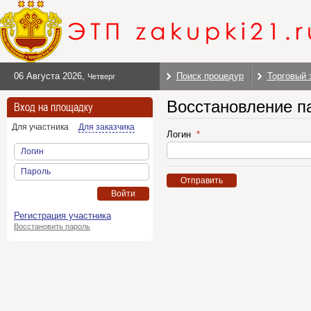
06 Августа 2026
,
Поиск процедур
Торговый 
Четверг
Восстановление п
Вход на площадку
Для участника
Для заказчика
Логин
Логин
Пароль
Отправить
Войти
Регистрация участника
Восстановить пароль