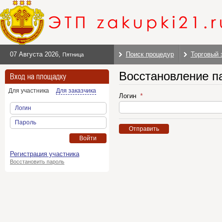
07 Августа 2026
,
Поиск процедур
Торговый 
Пятница
Восстановление п
Вход на площадку
Для участника
Для заказчика
Логин
Логин
Пароль
Отправить
Войти
Регистрация участника
Восстановить пароль