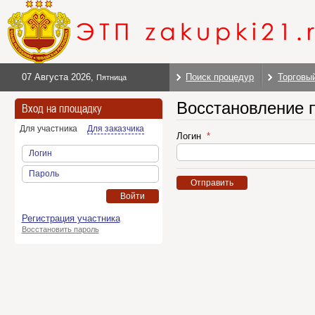
07 Августа 2026
,
Поиск процедур
Торговы
Пятница
Восстановление 
Вход на площадку
Для участника
Для заказчика
Логин
Логин
Пароль
Отправить
Войти
Регистрация участника
Восстановить пароль