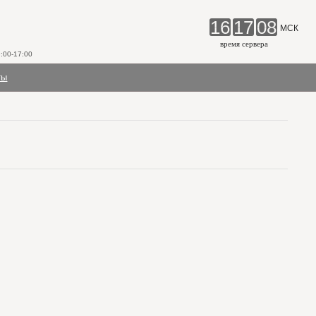
16
17
08
МСК
время сервера
00-17:00
ты