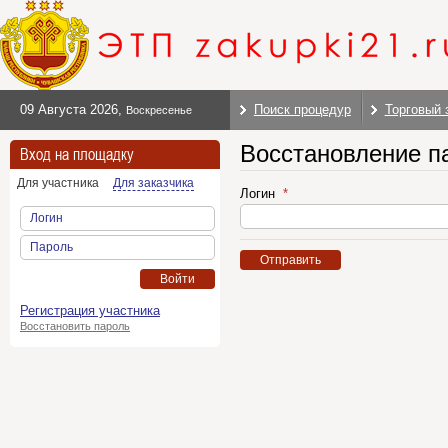
09 Августа 2026
,
Поиск процедур
Торговый 
Воскресенье
Восстановление п
Вход на площадку
Для участника
Для заказчика
Логин
Логин
Пароль
Отправить
Войти
Регистрация участника
Восстановить пароль