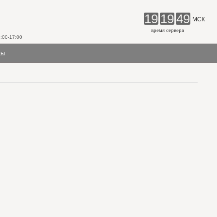
19
19
49
МСК
время сервера
00-17:00
ты