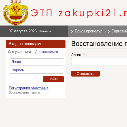
07 Августа 2026
,
Поиск процедур
Торговы
Пятница
Восстановление 
Вход на площадку
Для участника
Для заказчика
Логин
Логин
Пароль
Отправить
Войти
Регистрация участника
Восстановить пароль