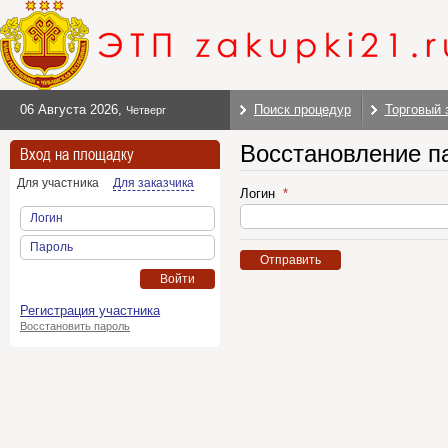
06 Августа 2026
,
Поиск процедур
Торговый 
Четверг
Восстановление п
Вход на площадку
Для участника
Для заказчика
Логин
Логин
Пароль
Отправить
Войти
Регистрация участника
Восстановить пароль