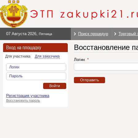
07 Августа 2026
,
Поиск процедур
Торговый 
Пятница
Восстановление п
Вход на площадку
Для участника
Для заказчика
Логин
Логин
Пароль
Отправить
Войти
Регистрация участника
Восстановить пароль