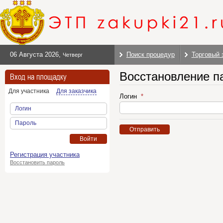
06 Августа 2026
,
Поиск процедур
Торговый 
Четверг
Восстановление п
Вход на площадку
Для участника
Для заказчика
Логин
Логин
Пароль
Отправить
Войти
Регистрация участника
Восстановить пароль