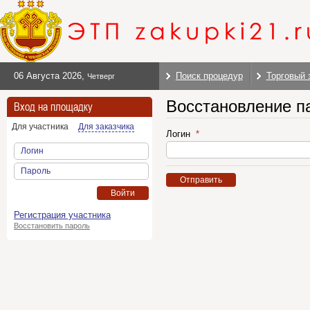
06 Августа 2026
,
Поиск процедур
Торговый 
Четверг
Восстановление п
Вход на площадку
Для участника
Для заказчика
Логин
Логин
Пароль
Отправить
Войти
Регистрация участника
Восстановить пароль