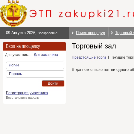
09 Августа 2026
,
Поиск процедур
Торговый 
Воскресенье
Торговый зал
Вход на площадку
Для участника
Для заказчика
Предстоящие торги
Текущие торг
Логин
В данном списке нет ни одного о
Пароль
Войти
Регистрация участника
Восстановить пароль