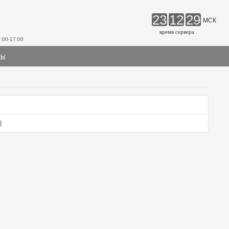
23
12
29
МСК
время сервера
00-17:00
ты
)