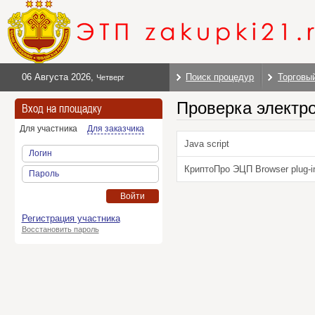
06 Августа 2026
,
Поиск процедур
Торговы
Четверг
Проверка электр
Вход на площадку
Для участника
Для заказчика
Java script
Логин
КриптоПро ЭЦП Browser plug-i
Пароль
Войти
Регистрация участника
Восстановить пароль