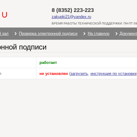
8 (8352) 223-223
zakupki21@yandex.ru
ВРЕМЯ РАБОТЫ ТЕХНИЧЕСКОЙ ПОДДЕРЖКИ: ПН-ПТ 09:
й зал
Проверка электронной подписи
На главную
Докумен
онной подписи
работает
n
не установлен
(
загрузить
,
инструкция по установке