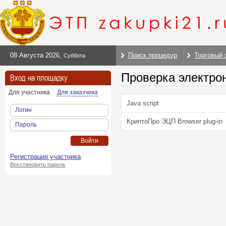
08 Августа 2026
,
Поиск процедур
Торговый 
Суббота
Проверка электро
Вход на площадку
Для участника
Для заказчика
Java script
Логин
КриптоПро ЭЦП Browser plug-in
Пароль
Войти
Регистрация участника
Восстановить пароль