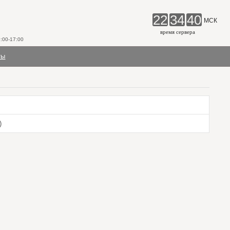
22
34
41
МСК
время сервера
00-17:00
ты
)