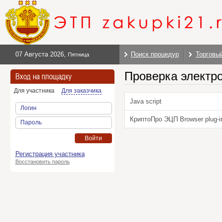
07 Августа 2026
,
Поиск процедур
Торговы
Пятница
Проверка электр
Вход на площадку
Для участника
Для заказчика
Java script
Логин
КриптоПро ЭЦП Browser plug-i
Пароль
Войти
Регистрация участника
Восстановить пароль