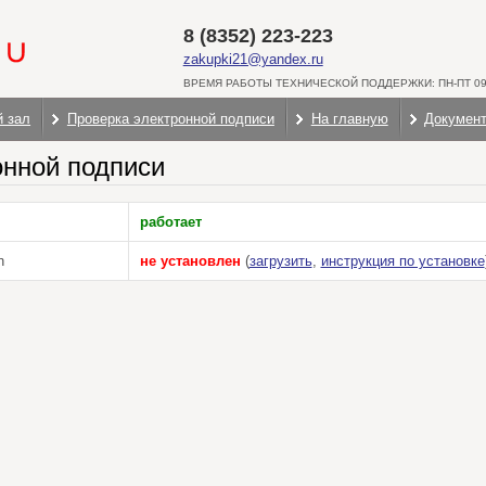
8 (8352) 223-223
zakupki21@yandex.ru
ВРЕМЯ РАБОТЫ ТЕХНИЧЕСКОЙ ПОДДЕРЖКИ: ПН-ПТ 09:
й зал
Проверка электронной подписи
На главную
Докумен
онной подписи
работает
n
не установлен
(
загрузить
,
инструкция по установке