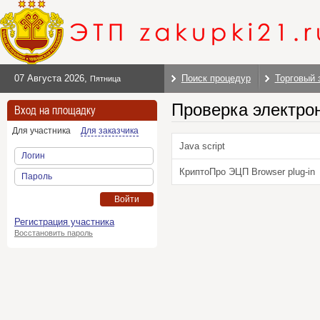
07 Августа 2026
,
Поиск процедур
Торговый 
Пятница
Проверка электро
Вход на площадку
Для участника
Для заказчика
Java script
Логин
КриптоПро ЭЦП Browser plug-in
Пароль
Войти
Регистрация участника
Восстановить пароль