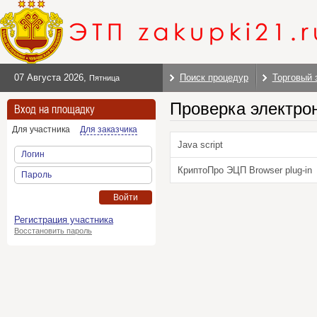
07 Августа 2026
,
Поиск процедур
Торговый 
Пятница
Проверка электро
Вход на площадку
Для участника
Для заказчика
Java script
Логин
КриптоПро ЭЦП Browser plug-in
Пароль
Войти
Регистрация участника
Восстановить пароль