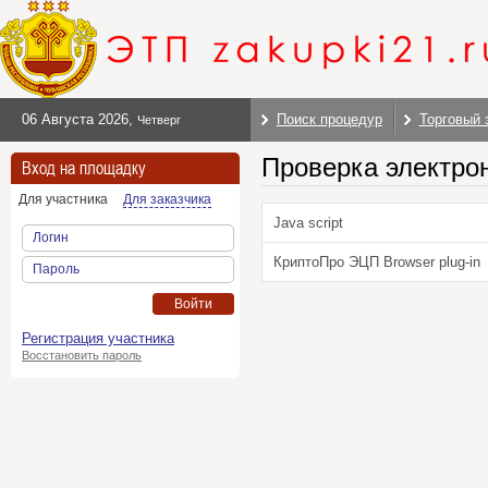
06 Августа 2026
,
Поиск процедур
Торговый 
Четверг
Проверка электро
Вход на площадку
Для участника
Для заказчика
Java script
Логин
КриптоПро ЭЦП Browser plug-in
Пароль
Войти
Регистрация участника
Восстановить пароль