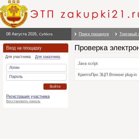
08 Августа 2026
,
Поиск процедур
Торговый 
Суббота
Проверка электро
Вход на площадку
Для участника
Для заказчика
Java script
Логин
КриптоПро ЭЦП Browser plug-in
Пароль
Войти
Регистрация участника
Восстановить пароль