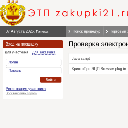
07 Августа 2026
,
Поиск процедур
Торговый 
Пятница
Проверка электро
Вход на площадку
Для участника
Для заказчика
Java script
Логин
КриптоПро ЭЦП Browser plug-in
Пароль
Войти
Регистрация участника
Восстановить пароль